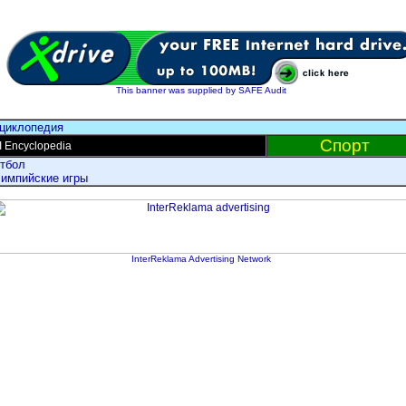
This banner was supplied by SAFE Audit
циклопедия
Спорт
 Encyclopedia
тбол
импийские игры
InterReklama Advertising Network