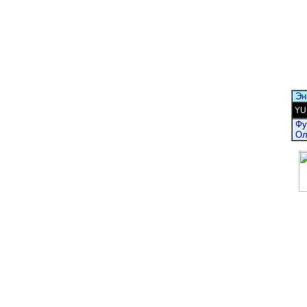
Эн
YUI
Фу
Ол